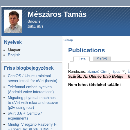
Mészáros Tamás
docens
BME MIT
Címlap
Nyelvek
Publications
Magyar
English
Lista
Szűrő
Friss blogbejegyzések
Rendezés:
Szerző
Cím
[
Típus
]
É
CentOS / Ubuntu minimal
Szűrők:
Az Utónév Első Betűje
=
server install for oVirt (howto)
Nem lehet tételeket talállni
Telefonnal emberi nyelven
(Android voice interactions)
Migrating physical machines
to oVirt with relax-and-recover
(p2v using rear)
oVirt 3.6 + CentOS7
experiments
MindigTV rögzítő Rasberry Pi
+ OpenElec (Kodi, XBMC)