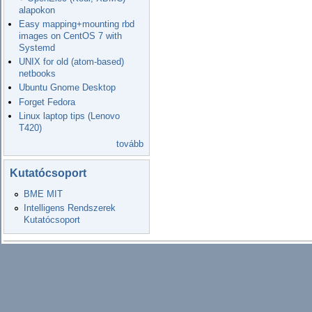
alapokon
Easy mapping+mounting rbd
images on CentOS 7 with
Systemd
UNIX for old (atom-based)
netbooks
Ubuntu Gnome Desktop
Forget Fedora
Linux laptop tips (Lenovo
T420)
tovább
Kutatócsoport
BME MIT
Intelligens Rendszerek
Kutatócsoport