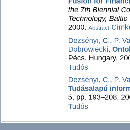
Fusion for Financ
the 7th Biennial C
Technology, Baltic
2000.
Címké
Abstract
Dezsényi, C.
,
P. V
Dobrowiecki
,
Onto
Pécs, Hungary, 20
Tudós
Dezsényi, C.
,
P. V
Tudásalapú inform
5, pp. 193–208, 2
Tudós