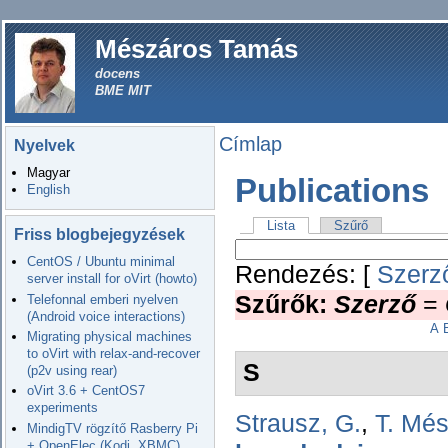
Mészáros Tamás
docens
BME MIT
Címlap
Nyelvek
Magyar
Publications
English
Lista
Szűrő
Friss blogbejegyzések
CentOS / Ubuntu minimal
Rendezés: [
Szerz
server install for oVirt (howto)
Szűrők:
Szerző
=
Telefonnal emberi nyelven
(Android voice interactions)
A
Migrating physical machines
to oVirt with relax-and-recover
S
(p2v using rear)
oVirt 3.6 + CentOS7
experiments
Strausz, G.
,
T. Mé
MindigTV rögzítő Rasberry Pi
+ OpenElec (Kodi, XBMC)