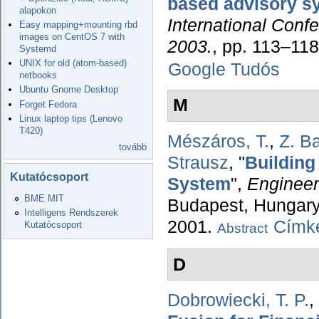
based advisory s
alapokon
International Conf
Easy mapping+mounting rbd
images on CentOS 7 with
2003.
, pp. 113–11
Systemd
UNIX for old (atom-based)
Google Tudós
netbooks
Ubuntu Gnome Desktop
M
Forget Fedora
Linux laptop tips (Lenovo
T420)
Mészáros, T.
,
Z. Ba
tovább
Strausz
,
"
Building
Kutatócsoport
System
",
Engineer
BME MIT
Budapest, Hungary,
Intelligens Rendszerek
2001.
Címké
Kutatócsoport
Abstract
D
Dobrowiecki, T. P.
,