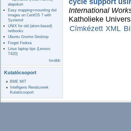
cycle support us
alapokon
International Work
Easy mapping+mounting rbd
images on CentOS 7 with
Katholieke Univers
Systemd
UNIX for old (atom-based)
Címkézett
XML
B
netbooks
Ubuntu Gnome Desktop
Forget Fedora
Linux laptop tips (Lenovo
T420)
tovább
Kutatócsoport
BME MIT
Intelligens Rendszerek
Kutatócsoport