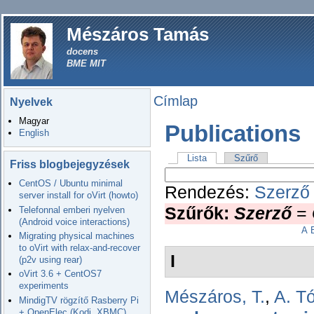
Mészáros Tamás
docens
BME MIT
Címlap
Nyelvek
Magyar
Publications
English
Lista
Szűrő
Friss blogbejegyzések
CentOS / Ubuntu minimal
Rendezés:
Szerző
server install for oVirt (howto)
Szűrők:
Szerző
=
Telefonnal emberi nyelven
(Android voice interactions)
A
Migrating physical machines
to oVirt with relax-and-recover
I
(p2v using rear)
oVirt 3.6 + CentOS7
experiments
Mészáros, T.
,
A. T
MindigTV rögzítő Rasberry Pi
+ OpenElec (Kodi, XBMC)