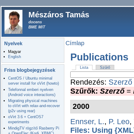
Mészáros Tamás
docens
BME MIT
Címlap
Nyelvek
Magyar
Publications
English
Lista
Szűrő
Friss blogbejegyzések
CentOS / Ubuntu minimal
Rendezés:
Szerző
server install for oVirt (howto)
Szűrők:
Szerző
=
Telefonnal emberi nyelven
(Android voice interactions)
Migrating physical machines
2000
to oVirt with relax-and-recover
(p2v using rear)
oVirt 3.6 + CentOS7
Ennser, L.
,
P. Leo
,
experiments
MindigTV rögzítő Rasberry Pi
Files: Using {XML
+ OpenElec (Kodi, XBMC)