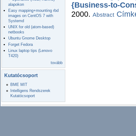
{Business-to-Con
alapokon
Easy mapping+mounting rbd
2000.
Címké
Abstract
images on CentOS 7 with
Systemd
UNIX for old (atom-based)
netbooks
Ubuntu Gnome Desktop
Forget Fedora
Linux laptop tips (Lenovo
T420)
tovább
Kutatócsoport
BME MIT
Intelligens Rendszerek
Kutatócsoport