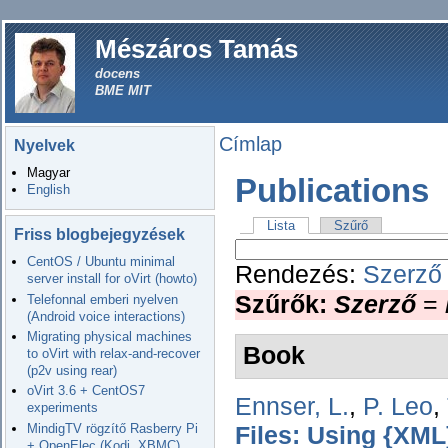
Mészáros Tamás
docens
BME MIT
Címlap
Nyelvek
Magyar
Publications
English
Lista
Szűrő
Friss blogbejegyzések
CentOS / Ubuntu minimal
Rendezés:
Szerző
server install for oVirt (howto)
Szűrők:
Szerző
=
Telefonnal emberi nyelven
(Android voice interactions)
Migrating physical machines
Book
to oVirt with relax-and-recover
(p2v using rear)
oVirt 3.6 + CentOS7
Ennser, L.
,
P. Leo
,
experiments
MindigTV rögzítő Rasberry Pi
Files: Using {XML
+ OpenElec (Kodi, XBMC)