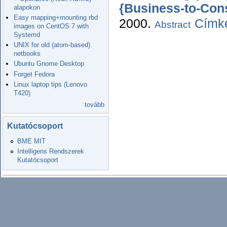
{Business-to-Con
alapokon
Easy mapping+mounting rbd
2000.
Címké
Abstract
images on CentOS 7 with
Systemd
UNIX for old (atom-based)
netbooks
Ubuntu Gnome Desktop
Forget Fedora
Linux laptop tips (Lenovo
T420)
tovább
Kutatócsoport
BME MIT
Intelligens Rendszerek
Kutatócsoport