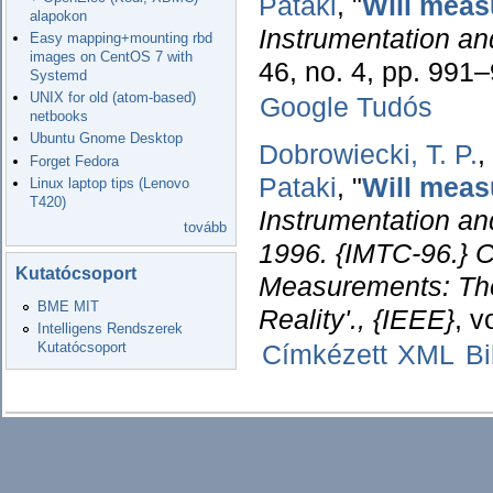
Pataki
,
"
Will meas
alapokon
Instrumentation a
Easy mapping+mounting rbd
images on CentOS 7 with
46, no. 4, pp. 991
Systemd
UNIX for old (atom-based)
Google Tudós
netbooks
Ubuntu Gnome Desktop
Dobrowiecki, T. P.
,
Forget Fedora
Pataki
,
"
Will meas
Linux laptop tips (Lenovo
T420)
Instrumentation a
tovább
1996. {IMTC-96.} C
Kutatócsoport
Measurements: The
BME MIT
Reality'., {IEEE}
, v
Intelligens Rendszerek
Kutatócsoport
Címkézett
XML
B