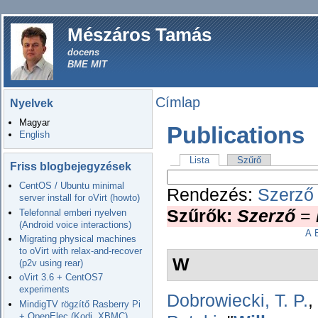
Mészáros Tamás
docens
BME MIT
Címlap
Nyelvek
Magyar
Publications
English
Lista
Szűrő
Friss blogbejegyzések
CentOS / Ubuntu minimal
Rendezés:
Szerző
server install for oVirt (howto)
Szűrők:
Szerző
=
Telefonnal emberi nyelven
(Android voice interactions)
A
Migrating physical machines
to oVirt with relax-and-recover
W
(p2v using rear)
oVirt 3.6 + CentOS7
experiments
Dobrowiecki, T. P.
,
MindigTV rögzítő Rasberry Pi
+ OpenElec (Kodi, XBMC)