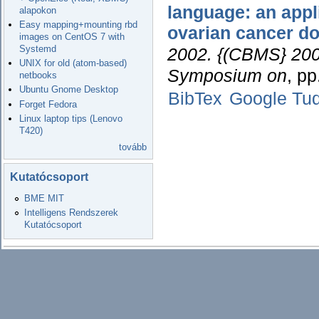
language: an appl
alapokon
Easy mapping+mounting rbd
ovarian cancer d
images on CentOS 7 with
Systemd
2002. {(CBMS} 2002
UNIX for old (atom-based)
Symposium on
, p
netbooks
Ubuntu Gnome Desktop
BibTex
Google Tu
Forget Fedora
Linux laptop tips (Lenovo
T420)
tovább
Kutatócsoport
BME MIT
Intelligens Rendszerek
Kutatócsoport