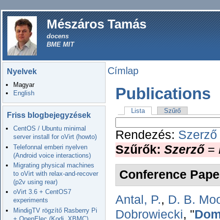
Mészáros Tamás
docens
BME MIT
Címlap
Nyelvek
Magyar
Publications
English
Lista
Szűrő
Friss blogbejegyzések
CentOS / Ubuntu minimal
Rendezés:
Szerző
server install for oVirt (howto)
Szűrők:
Szerző
=
Telefonnal emberi nyelven
(Android voice interactions)
Migrating physical machines
Conference Pape
to oVirt with relax-and-recover
(p2v using rear)
oVirt 3.6 + CentOS7
Antal, P.
,
D. B. Mo
experiments
MindigTV rögzítő Rasberry Pi
Dobrowiecki
,
"
Doma
+ OpenElec (Kodi, XBMC)