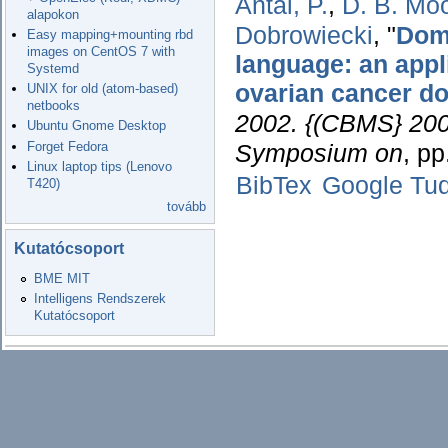
Antal, P.
,
D. B. Mo
alapokon
Dobrowiecki
,
"
Doma
Easy mapping+mounting rbd
images on CentOS 7 with
language: an appl
Systemd
ovarian cancer d
UNIX for old (atom-based)
netbooks
2002. {(CBMS} 2002
Ubuntu Gnome Desktop
Forget Fedora
Symposium on
, p
Linux laptop tips (Lenovo
BibTex
Google Tu
T420)
tovább
Kutatócsoport
BME MIT
Intelligens Rendszerek
Kutatócsoport