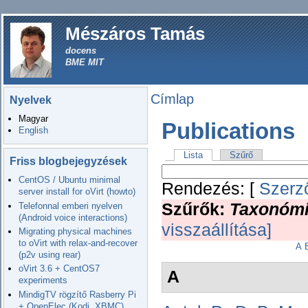
Mészáros Tamás
docens
BME MIT
Címlap
Nyelvek
Magyar
Publications
English
Lista
Szűrő
Friss blogbejegyzések
CentOS / Ubuntu minimal
Rendezés: [
Szerz
server install for oVirt (howto)
Szűrők:
Taxonómi
Telefonnal emberi nyelven
(Android voice interactions)
visszaállítása]
Migrating physical machines
to oVirt with relax-and-recover
A
(p2v using rear)
oVirt 3.6 + CentOS7
A
experiments
MindigTV rögzítő Rasberry Pi
+ OpenElec (Kodi, XBMC)