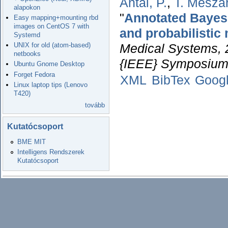
Antal, P.
,
T. Mészá
alapokon
"
Annotated Bayesia
Easy mapping+mounting rbd
images on CentOS 7 with
and probabilistic
Systemd
UNIX for old (atom-based)
Medical Systems, 
netbooks
{IEEE} Symposium
Ubuntu Gnome Desktop
Forget Fedora
XML
BibTex
Goog
Linux laptop tips (Lenovo
T420)
tovább
Kutatócsoport
BME MIT
Intelligens Rendszerek
Kutatócsoport