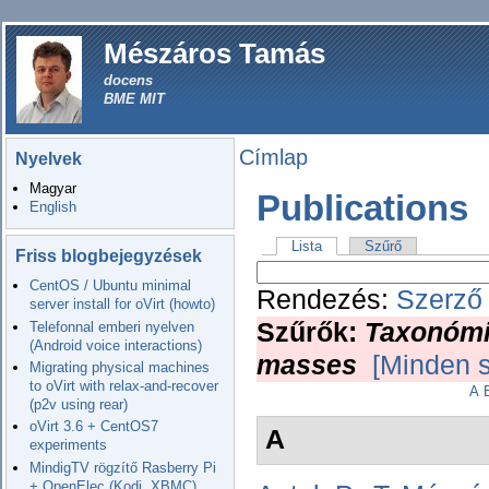
Mészáros Tamás
docens
BME MIT
Címlap
Nyelvek
Magyar
Publications
English
Lista
Szűrő
Friss blogbejegyzések
CentOS / Ubuntu minimal
Rendezés:
Szerző
server install for oVirt (howto)
Szűrők:
Taxonómi
Telefonnal emberi nyelven
(Android voice interactions)
masses
[Minden s
Migrating physical machines
to oVirt with relax-and-recover
A
(p2v using rear)
oVirt 3.6 + CentOS7
A
experiments
MindigTV rögzítő Rasberry Pi
+ OpenElec (Kodi, XBMC)