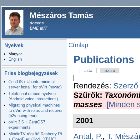
Mészáros Tamás
docens
BME MIT
Címlap
Nyelvek
Magyar
Publications
English
Lista
Szűrő
Friss blogbejegyzések
CentOS / Ubuntu minimal
Rendezés:
Szerző
server install for oVirt (howto)
Szűrők:
Taxonómi
Telefonnal emberi nyelven
(Android voice interactions)
masses
[Minden s
Migrating physical machines
to oVirt with relax-and-recover
(p2v using rear)
2001
oVirt 3.6 + CentOS7
experiments
MindigTV rögzítő Rasberry Pi
Antal, P.
,
T. Mészá
+ OpenElec (Kodi, XBMC)