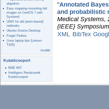
"
Annotated Bayesia
alapokon
Easy mapping+mounting rbd
and probabilistic
images on CentOS 7 with
Systemd
Medical Systems, 
UNIX for old (atom-based)
{IEEE} Symposium
netbooks
Ubuntu Gnome Desktop
XML
BibTex
Goog
Forget Fedora
Linux laptop tips (Lenovo
T420)
tovább
Kutatócsoport
BME MIT
Intelligens Rendszerek
Kutatócsoport