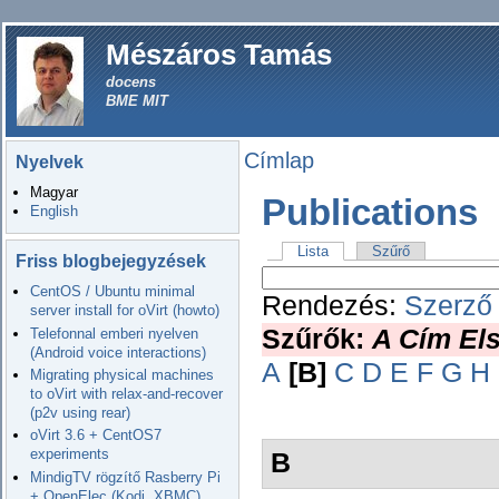
Mészáros Tamás
docens
BME MIT
Címlap
Nyelvek
Magyar
Publications
English
Lista
Szűrő
Friss blogbejegyzések
CentOS / Ubuntu minimal
Rendezés:
Szerző
server install for oVirt (howto)
Szűrők:
A Cím Els
Telefonnal emberi nyelven
(Android voice interactions)
A
[B]
C
D
E
F
G
H
Migrating physical machines
to oVirt with relax-and-recover
(p2v using rear)
oVirt 3.6 + CentOS7
experiments
B
MindigTV rögzítő Rasberry Pi
+ OpenElec (Kodi, XBMC)