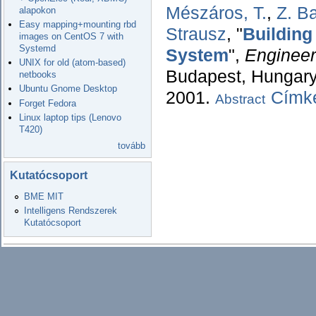
Mészáros, T.
,
Z. Ba
alapokon
Easy mapping+mounting rbd
Strausz
,
"
Building
images on CentOS 7 with
Systemd
System
",
Engineer
UNIX for old (atom-based)
Budapest, Hungary,
netbooks
Ubuntu Gnome Desktop
2001.
Címké
Abstract
Forget Fedora
Linux laptop tips (Lenovo
T420)
tovább
Kutatócsoport
BME MIT
Intelligens Rendszerek
Kutatócsoport