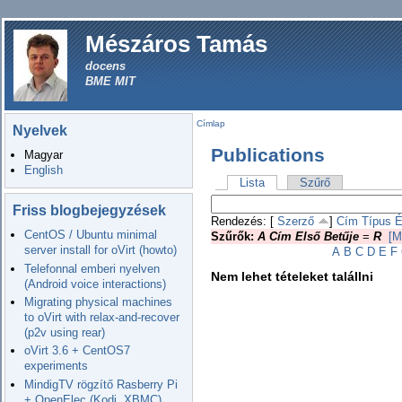
Mészáros Tamás
docens
BME MIT
Címlap
Nyelvek
Publications
Magyar
English
Lista
Szűrő
Friss blogbejegyzések
Rendezés: [
Szerző
]
Cím
Típus
É
CentOS / Ubuntu minimal
Szűrők:
A Cím Első Betűje
=
R
[M
server install for oVirt (howto)
A
B
C
D
E
F
Telefonnal emberi nyelven
Nem lehet tételeket talállni
(Android voice interactions)
Migrating physical machines
to oVirt with relax-and-recover
(p2v using rear)
oVirt 3.6 + CentOS7
experiments
MindigTV rögzítő Rasberry Pi
+ OpenElec (Kodi, XBMC)