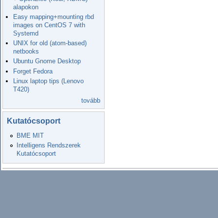
alapokon
Easy mapping+mounting rbd
images on CentOS 7 with
Systemd
UNIX for old (atom-based)
netbooks
Ubuntu Gnome Desktop
Forget Fedora
Linux laptop tips (Lenovo
T420)
tovább
Kutatócsoport
BME MIT
Intelligens Rendszerek
Kutatócsoport