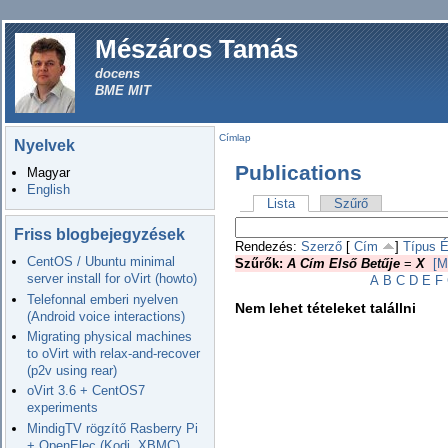
Mészáros Tamás
docens
BME MIT
Címlap
Nyelvek
Publications
Magyar
English
Lista
Szűrő
Friss blogbejegyzések
Rendezés:
Szerző
[
Cím
]
Típus
É
CentOS / Ubuntu minimal
Szűrők:
A Cím Első Betűje
=
X
[M
server install for oVirt (howto)
A
B
C
D
E
F
Telefonnal emberi nyelven
Nem lehet tételeket talállni
(Android voice interactions)
Migrating physical machines
to oVirt with relax-and-recover
(p2v using rear)
oVirt 3.6 + CentOS7
experiments
MindigTV rögzítő Rasberry Pi
+ OpenElec (Kodi, XBMC)