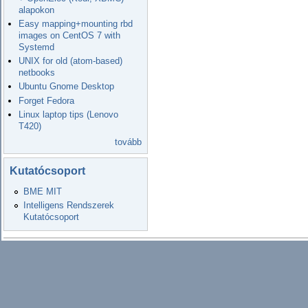
alapokon
Easy mapping+mounting rbd
images on CentOS 7 with
Systemd
UNIX for old (atom-based)
netbooks
Ubuntu Gnome Desktop
Forget Fedora
Linux laptop tips (Lenovo
T420)
tovább
Kutatócsoport
BME MIT
Intelligens Rendszerek
Kutatócsoport