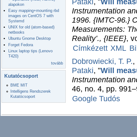
Pataki
,
"
Will meas
alapokon
Instrumentation a
Easy mapping+mounting rbd
images on CentOS 7 with
1996. {IMTC-96.} C
Systemd
UNIX for old (atom-based)
Measurements: The
netbooks
Reality'., {IEEE}
, v
Ubuntu Gnome Desktop
Forget Fedora
Címkézett
XML
B
Linux laptop tips (Lenovo
T420)
Dobrowiecki, T. P.
,
tovább
Pataki
,
"
Will meas
Kutatócsoport
Instrumentation a
BME MIT
46, no. 4, pp. 991
Intelligens Rendszerek
Kutatócsoport
Google Tudós