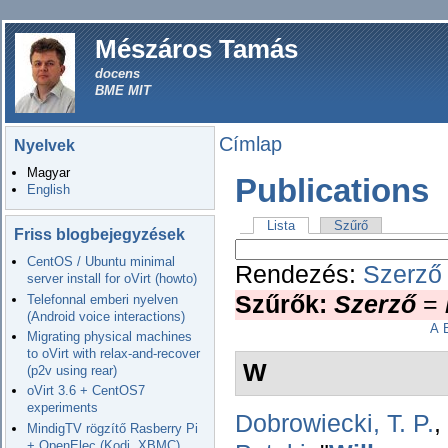
Mészáros Tamás
docens
BME MIT
Címlap
Nyelvek
Magyar
Publications
English
Lista
Szűrő
Friss blogbejegyzések
CentOS / Ubuntu minimal
Rendezés:
Szerző
server install for oVirt (howto)
Szűrők:
Szerző
=
Telefonnal emberi nyelven
(Android voice interactions)
A
Migrating physical machines
to oVirt with relax-and-recover
W
(p2v using rear)
oVirt 3.6 + CentOS7
experiments
Dobrowiecki, T. P.
,
MindigTV rögzítő Rasberry Pi
+ OpenElec (Kodi, XBMC)