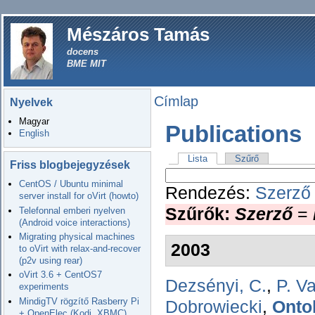
Mészáros Tamás
docens
BME MIT
Címlap
Nyelvek
Magyar
Publications
English
Lista
Szűrő
Friss blogbejegyzések
CentOS / Ubuntu minimal
Rendezés:
Szerző
server install for oVirt (howto)
Szűrők:
Szerző
=
Telefonnal emberi nyelven
(Android voice interactions)
Migrating physical machines
2003
to oVirt with relax-and-recover
(p2v using rear)
oVirt 3.6 + CentOS7
Dezsényi, C.
,
P. V
experiments
MindigTV rögzítő Rasberry Pi
Dobrowiecki
,
Onto
+ OpenElec (Kodi, XBMC)