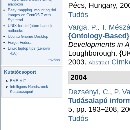
Pécs, Hungary, 20
alapokon
Easy mapping+mounting rbd
Tudós
images on CentOS 7 with
Systemd
Varga, P.
,
T. Mészá
UNIX for old (atom-based)
netbooks
{Ontology-Based} 
Ubuntu Gnome Desktop
Forget Fedora
Developments in App
Linux laptop tips (Lenovo
Loughborough, {UK}
T420)
tovább
2003.
Címké
Abstract
Kutatócsoport
2004
BME MIT
Intelligens Rendszerek
Dezsényi, C.
,
P. V
Kutatócsoport
Tudásalapú inform
5, pp. 193–208, 2
Tudós