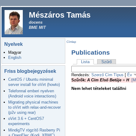
Mészáros Tamás
docens
BME MIT
Címlap
Nyelvek
Publications
Magyar
English
Lista
Szűrő
Friss blogbejegyzések
Rendezés:
Szerző
Cím
Típus
[
Év
CentOS / Ubuntu minimal
Szűrők:
A Cím Első Betűje
=
H
[M
server install for oVirt (howto)
Nem lehet tételeket talállni
Telefonnal emberi nyelven
(Android voice interactions)
Migrating physical machines
to oVirt with relax-and-recover
(p2v using rear)
oVirt 3.6 + CentOS7
experiments
MindigTV rögzítő Rasberry Pi
+ OpenElec (Kodi, XBMC)