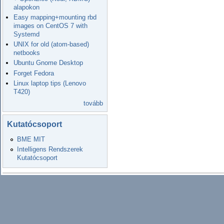
alapokon
Easy mapping+mounting rbd
images on CentOS 7 with
Systemd
UNIX for old (atom-based)
netbooks
Ubuntu Gnome Desktop
Forget Fedora
Linux laptop tips (Lenovo
T420)
tovább
Kutatócsoport
BME MIT
Intelligens Rendszerek
Kutatócsoport