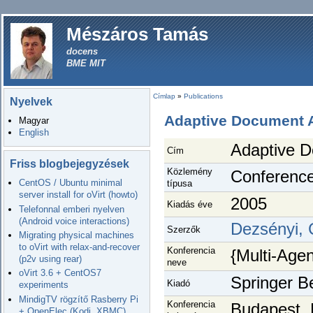
Mészáros Tamás
docens
BME MIT
Címlap
»
Publications
Nyelvek
Adaptive Document A
Magyar
English
Adaptive D
Cím
Friss blogbejegyzések
Közlemény
Conferenc
CentOS / Ubuntu minimal
típusa
server install for oVirt (howto)
2005
Kiadás éve
Telefonnal emberi nyelven
(Android voice interactions)
Dezsényi, 
Szerzők
Migrating physical machines
to oVirt with relax-and-recover
Konferencia
{Multi-Agen
(p2v using rear)
neve
oVirt 3.6 + CentOS7
Springer Be
Kiadó
experiments
MindigTV rögzítő Rasberry Pi
Konferencia
Budapest,
+ OpenElec (Kodi, XBMC)