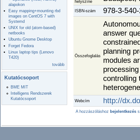
helyszíne
alapokon
978-3-540
Easy mapping+mounting rbd
ISBN-szám
images on CentOS 7 with
Systemd
Autonomous
UNIX for old (atom-based)
answer quer
netbooks
Ubuntu Gnome Desktop
constrained
Forget Fedora
planning p
Linux laptop tips (Lenovo
Összefoglalás
T420)
modules ar
tovább
processing 
controlling
Kutatócsoport
heterogene
BME MIT
Intelligens Rendszerek
Kutatócsoport
http://dx.
Webcím
A hozzászóláshoz
bejelentkezés
s