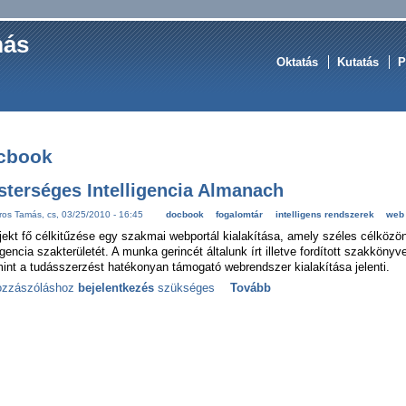
más
Oktatás
Kutatás
P
cbook
terséges Intelligencia Almanach
os Tamás, cs, 03/25/2010 - 16:45
docbook
fogalomtár
intelligens rendszerek
web
jekt fő célkitűzése egy szakmai webportál kialakítása, amely széles célkö
ligencia szakterületét. A munka gerincét általunk írt illetve fordított szakköny
int a tudásszerzést hatékonyan támogató webrendszer kialakítása jelenti.
ozzászóláshoz
bejelentkezés
szükséges
Tovább