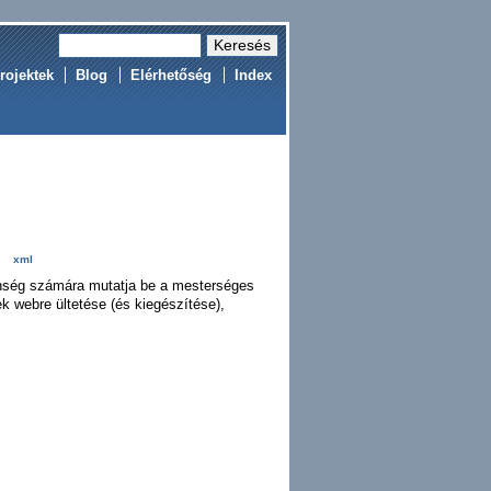
rojektek
Blog
Elérhetőség
Index
xml
zönség számára mutatja be a mesterséges
vek webre ültetése (és kiegészítése),