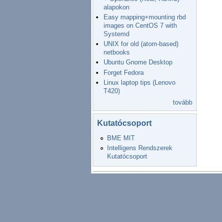
alapokon
Easy mapping+mounting rbd
images on CentOS 7 with
Systemd
UNIX for old (atom-based)
netbooks
Ubuntu Gnome Desktop
Forget Fedora
Linux laptop tips (Lenovo
T420)
tovább
Kutatócsoport
BME MIT
Intelligens Rendszerek
Kutatócsoport