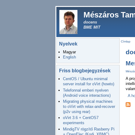
Mészáros Ta
docens
BME MIT
Címlap
Nyelvek
do
Magyar
English
Mes
Friss blogbejegyzések
Mészár
A pro
CentOS / Ubuntu minimal
intel
server install for oVirt (howto)
valam
Telefonnal emberi nyelven
(Android voice interactions)
A h
Migrating physical machines
to oVirt with relax-and-recover
(p2v using rear)
oVirt 3.6 + CentOS7
experiments
MindigTV rögzítő Rasberry Pi
+ OpenElec (Kodi, XBMC)