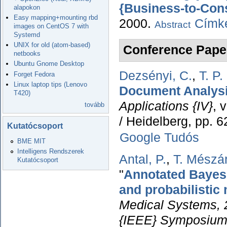
{Business-to-Con
alapokon
Easy mapping+mounting rbd
2000.
Címké
Abstract
images on CentOS 7 with
Systemd
UNIX for old (atom-based)
Conference Pape
netbooks
Ubuntu Gnome Desktop
Dezsényi, C.
,
T. P
Forget Fedora
Linux laptop tips (Lenovo
Document Analysi
T420)
Applications {IV}
, 
tovább
/ Heidelberg, pp. 
Kutatócsoport
Google Tudós
BME MIT
Intelligens Rendszerek
Antal, P.
,
T. Mészá
Kutatócsoport
"
Annotated Bayesia
and probabilistic
Medical Systems, 
{IEEE} Symposium