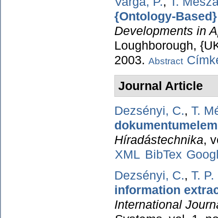
Varga, P.
,
T. Mészá
{Ontology-Based} 
Developments in App
Loughborough, {UK}
2003.
Címké
Abstract
Journal Article
Dezsényi, C.
,
T. M
dokumentumelemz
Híradástechnika
, 
XML
BibTex
Goog
Dezsényi, C.
,
T. P
information extra
International Journ