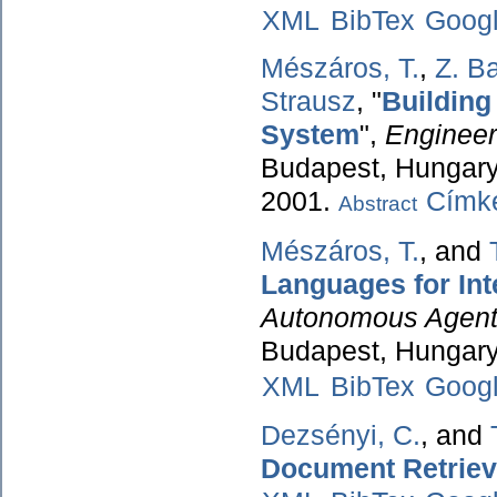
XML
BibTex
Goog
Mészáros, T.
,
Z. Ba
Strausz
,
"
Building
System
",
Engineer
Budapest, Hungary,
2001.
Címké
Abstract
Mészáros, T.
, and
Languages for Int
Autonomous Agent
Budapest, Hungary
XML
BibTex
Goog
Dezsényi, C.
, and
Document Retriev