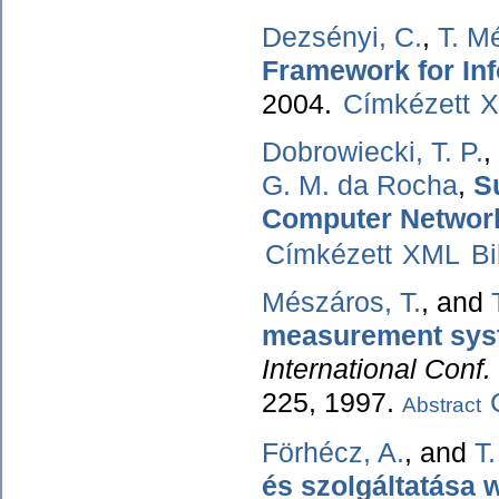
Dezsényi, C.
,
T. M
Framework for Inf
2004.
Címkézett
Dobrowiecki, T. P.
,
G. M. da Rocha
,
S
Computer Networ
Címkézett
XML
B
Mészáros, T.
, and
measurement sys
International Conf.
225, 1997.
Abstract
Förhécz, A.
, and
T
és szolgáltatása