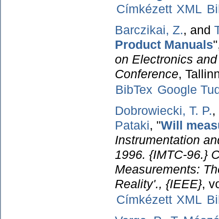
Címkézett
XML
B
Barczikai, Z.
, and
Product Manuals
"
on Electronics and
Conference
, Talli
BibTex
Google Tu
Dobrowiecki, T. P.
,
Pataki
,
"
Will meas
Instrumentation a
1996. {IMTC-96.} C
Measurements: The
Reality'., {IEEE}
, v
Címkézett
XML
B