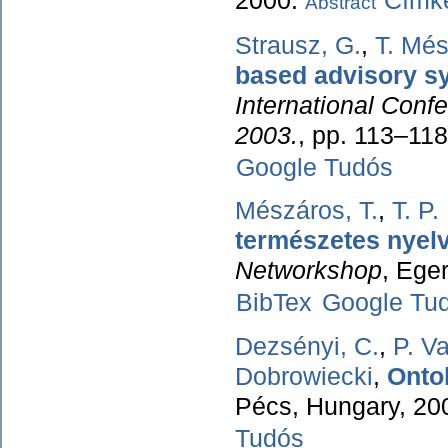
2000.
Címké
Abstract
Strausz, G.
,
T. Mé
based advisory s
International Conf
2003.
, pp. 113–11
Google Tudós
Mészáros, T.
,
T. P
természetes nyel
Networkshop
, Ege
BibTex
Google Tu
Dezsényi, C.
,
P. V
Dobrowiecki
,
Onto
Pécs, Hungary, 20
Tudós