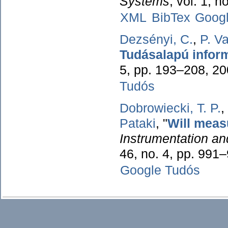
Systems
, vol. 1, 
XML
BibTex
Goog
Dezsényi, C.
,
P. V
Tudásalapú inform
5, pp. 193–208, 2
Tudós
Dobrowiecki, T. P.
,
Pataki
,
"
Will meas
Instrumentation a
46, no. 4, pp. 991
Google Tudós