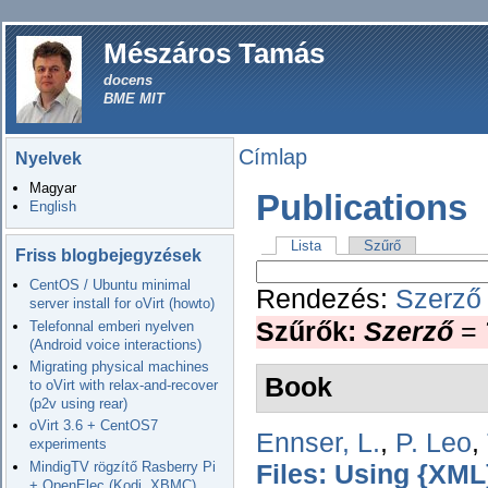
Mészáros Tamás
docens
BME MIT
Címlap
Nyelvek
Magyar
Publications
English
Lista
Szűrő
Friss blogbejegyzések
CentOS / Ubuntu minimal
Rendezés:
Szerző
server install for oVirt (howto)
Szűrők:
Szerző
=
Telefonnal emberi nyelven
(Android voice interactions)
Migrating physical machines
Book
to oVirt with relax-and-recover
(p2v using rear)
oVirt 3.6 + CentOS7
Ennser, L.
,
P. Leo
,
experiments
MindigTV rögzítő Rasberry Pi
Files: Using {XML
+ OpenElec (Kodi, XBMC)