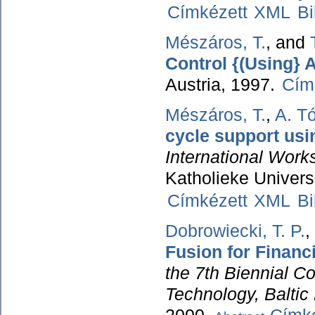
Címkézett
XML
B
Mészáros, T.
, and
Control {(Using}
Austria, 1997.
Cím
Mészáros, T.
,
A. T
cycle support us
International Work
Katholieke Univers
Címkézett
XML
B
Dobrowiecki, T. P.
,
Fusion for Financ
the 7th Biennial C
Technology, Baltic