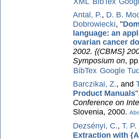
XML
BibTex
Goog
Antal, P.
,
D. B. Mo
Dobrowiecki
,
"
Doma
language: an appl
ovarian cancer d
2002. {(CBMS} 2002
Symposium on
, p
BibTex
Google Tu
Barczikai, Z.
, and
Product Manuals
"
Conference on Inte
Slovenia, 2000.
Abs
Dezsényi, C.
,
T. P
Extraction with {A