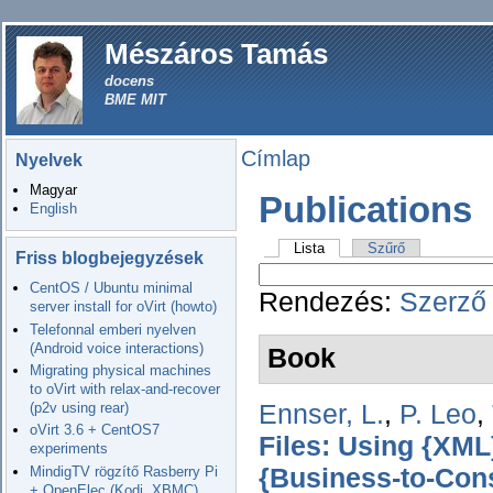
Mészáros Tamás
docens
BME MIT
Címlap
Nyelvek
Magyar
Publications
English
Lista
Szűrő
Friss blogbejegyzések
CentOS / Ubuntu minimal
Rendezés:
Szerző
server install for oVirt (howto)
Telefonnal emberi nyelven
(Android voice interactions)
Book
Migrating physical machines
to oVirt with relax-and-recover
Ennser, L.
,
P. Leo
,
(p2v using rear)
oVirt 3.6 + CentOS7
Files: Using {XML
experiments
MindigTV rögzítő Rasberry Pi
{Business-to-Con
+ OpenElec (Kodi, XBMC)