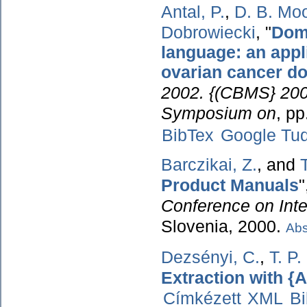
Antal, P.
,
D. B. Mo
Dobrowiecki
,
"
Doma
language: an appl
ovarian cancer d
2002. {(CBMS} 2002
Symposium on
, p
BibTex
Google Tu
Barczikai, Z.
, and
Product Manuals
"
Conference on Inte
Slovenia, 2000.
Abs
Dezsényi, C.
,
T. P
Extraction with {A
Címkézett
XML
B