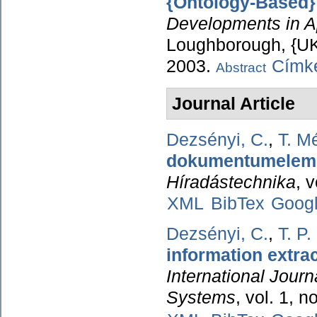
{Ontology-Based} 
Developments in App
Loughborough, {UK}
2003.
Címké
Abstract
Journal Article
Dezsényi, C.
,
T. M
dokumentumelemz
Híradástechnika
, 
XML
BibTex
Goog
Dezsényi, C.
,
T. P
information extra
International Journ
Systems
, vol. 1, 