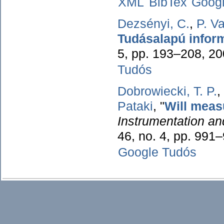
XML
BibTex
Goog
Dezsényi, C.
,
P. V
Tudásalapú inform
5, pp. 193–208, 2
Tudós
Dobrowiecki, T. P.
,
Pataki
,
"
Will meas
Instrumentation a
46, no. 4, pp. 991
Google Tudós