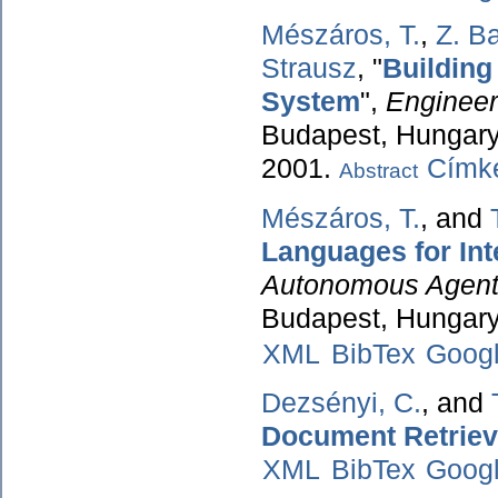
Mészáros, T.
,
Z. Ba
Strausz
,
"
Building
System
",
Engineer
Budapest, Hungary,
2001.
Címké
Abstract
Mészáros, T.
, and
Languages for Int
Autonomous Agent
Budapest, Hungary
XML
BibTex
Goog
Dezsényi, C.
, and
Document Retriev
XML
BibTex
Goog