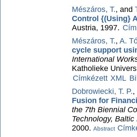
Mészáros, T.
, and
Control {(Using}
Austria, 1997.
Cím
Mészáros, T.
,
A. T
cycle support us
International Work
Katholieke Univers
Címkézett
XML
B
Dobrowiecki, T. P.
,
Fusion for Financ
the 7th Biennial C
Technology, Baltic
2000.
Címké
Abstract