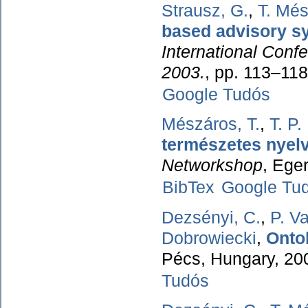
Strausz, G.
,
T. Mé
based advisory s
International Conf
2003.
, pp. 113–11
Google Tudós
Mészáros, T.
,
T. P
természetes nyel
Networkshop
, Ege
BibTex
Google Tu
Dezsényi, C.
,
P. V
Dobrowiecki
,
Onto
Pécs, Hungary, 20
Tudós