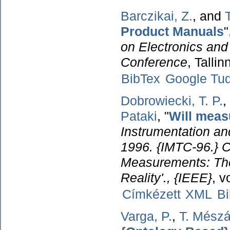
Barczikai, Z.
, and
Product Manuals
"
on Electronics and
Conference
, Talli
BibTex
Google Tu
Dobrowiecki, T. P.
,
Pataki
,
"
Will meas
Instrumentation a
1996. {IMTC-96.} C
Measurements: The
Reality'., {IEEE}
, v
Címkézett
XML
B
Varga, P.
,
T. Mészá