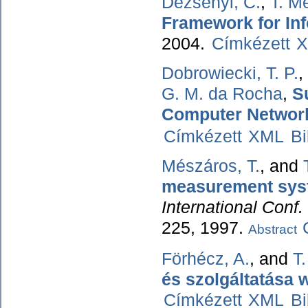
Dezsényi, C.
,
T. M
Framework for Inf
2004.
Címkézett
Dobrowiecki, T. P.
,
G. M. da Rocha
,
S
Computer Networ
Címkézett
XML
B
Mészáros, T.
, and
measurement sys
International Conf.
225, 1997.
Abstract
Förhécz, A.
, and
T
és szolgáltatása
Címkézett
XML
B