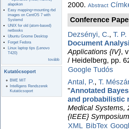
2000.
Címké
alapokon
Abstract
Easy mapping+mounting rbd
images on CentOS 7 with
Conference Pape
Systemd
UNIX for old (atom-based)
netbooks
Dezsényi, C.
,
T. P
Ubuntu Gnome Desktop
Document Analysi
Forget Fedora
Linux laptop tips (Lenovo
Applications {IV}
, 
T420)
/ Heidelberg, pp. 
tovább
Google Tudós
Kutatócsoport
BME MIT
Antal, P.
,
T. Mészá
Intelligens Rendszerek
"
Annotated Bayesia
Kutatócsoport
and probabilistic
Medical Systems, 
{IEEE} Symposium
XML
BibTex
Goog